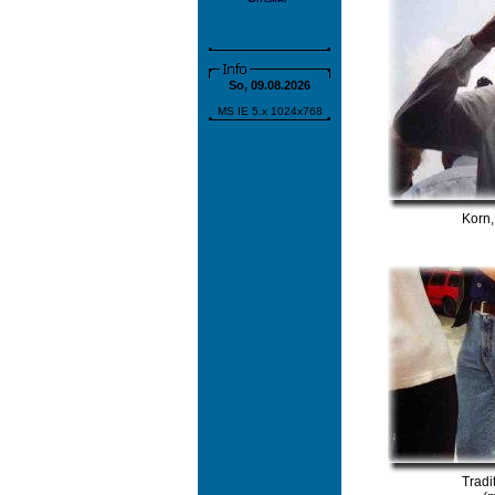
So, 09.08.2026
MS IE 5.x 1024x768
Korn,
Tradi