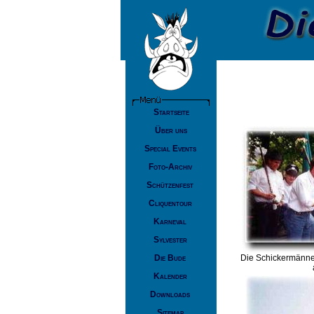
Startseite
Über uns
Special Events
Foto-Archiv
Schützenfest
Cliquentour
Karneval
Sylvester
Die Bude
Die Schickermänner
Kalender
Downloads
Sitemap