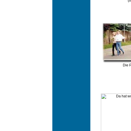
(m
Die 