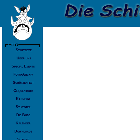
Startseite
Über uns
Special Events
Foto-Archiv
Schützenfest
Cliquentour
Karneval
Sylvester
Die Bude
Kalender
Downloads
Sitemap