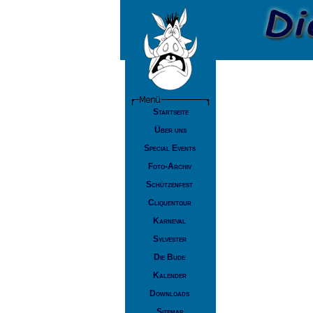
Startseite
Über uns
Special Events
Foto-Archiv
Schützenfest
Cliquentour
Karneval
Sylvester
Die Bude
Kalender
Downloads
Sitemap