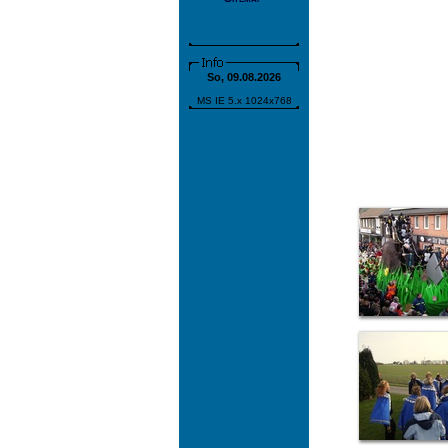
So, 09.08.2026
MS IE 5.x 1024x768