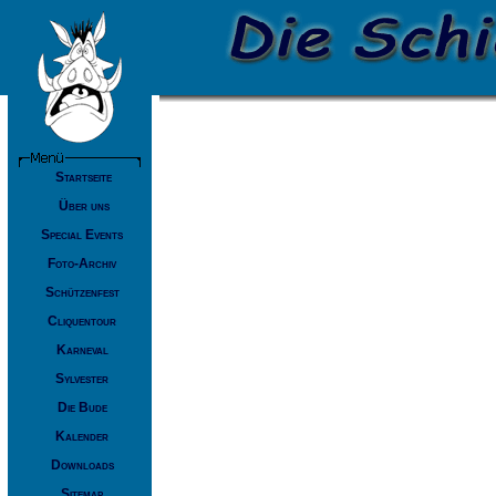
Startseite
Über uns
Special Events
Foto-Archiv
Schützenfest
Cliquentour
Karneval
Sylvester
Die Bude
Kalender
Downloads
Sitemap